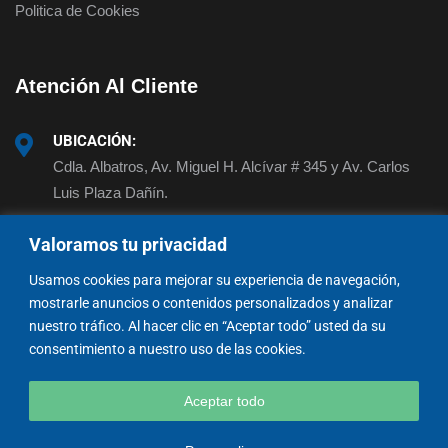
Politica de Cookies
Atención Al Cliente
UBICACIÓN:
Cdla. Albatros, Av. Miguel H. Alcívar # 345 y Av. Carlos
Luis Plaza Dañín.
Valoramos tu privacidad
EMAIL:
ventas@invocetelecom.com
Usamos cookies para mejorar su experiencia de navegación,
mostrarle anuncios o contenidos personalizados y analizar
TELÉFONO:
nuestro tráfico. Al hacer clic en “Aceptar todo” usted da su
+593 98 442 0292
consentimiento a nuestro uso de las cookies.
Aceptar todo
Copyright © 2024. Diseñado por
Bonostudio