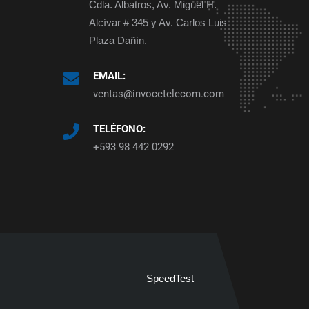
Cdla. Albatros, Av. Miguel H.
Alcívar # 345 y Av. Carlos Luis
Plaza Dañín.
EMAIL:
ventas@invocetelecom.com
TELÉFONO:
+593 98 442 0292
SpeedTest